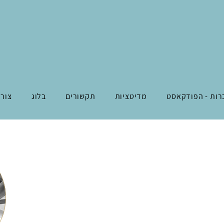
רות - הפודקאסט
מדיטציות
תקשורים
בלוג
צור