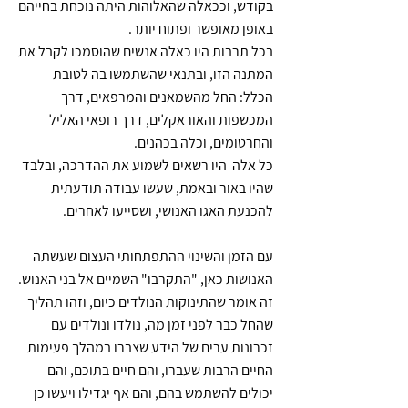
בקודש, וככאלה שהאלוהות היתה נוכחת בחייהם
באופן מאופשר ופתוח יותר.
בכל תרבות היו כאלה אנשים שהוסמכו לקבל את
המתנה הזו, ובתנאי שהשתמשו בה לטובת
הכלל: החל מהשמאנים והמרפאים, דרך
המכשפות והאוראקלים, דרך רופאי האליל
והחרטומים, וכלה בכהנים.
כל אלה היו רשאים לשמוע את ההדרכה, ובלבד
שהיו באור ובאמת, שעשו עבודה תודעתית
להכנעת האגו האנושי, ושסייעו לאחרים.
עם הזמן והשינוי ההתפתחותי העצום שעשתה
האנושות כאן, "התקרבו" השמיים אל בני האנוש.
זה אומר שהתינוקות הנולדים כיום, וזהו תהליך
שהחל כבר לפני זמן מה, נולדו ונולדים עם
זכרונות ערים של הידע שצברו במהלך פעימות
החיים הרבות שעברו, והם חיים בתוכם, והם
יכולים להשתמש בהם, והם אף יגדילו ויעשו כן