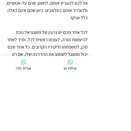
אל לכם להעריץ אותם, לחשוב שהם על-אנושיים,
ולהאדיר אותם כמלאכים. כיוון שהם אינם כאלה
כלל ועיקר.
לכל אחד מכם יש גרעין של פוטנציאל נוכח
להיעשות מורה, לעצמו ראשית לכל, ומיד לאחר
מכן, למשפחתו וליקיריו הקרובים. כל אחד מכם
יכול ומסוגל לשמוע את ההדרכה שלו, אם רק
תביעו רצון, אם רק תסלקו הספקות, אם רק
תגבירו האמונה, ואם רק תשקיטו את הרעש
איילת חן
אורית הדר
בראשכם ותפתחו את ליבכם.
כל אחד מכם מוזמן, ומבורך בעשותו כן,
להתחבר אל ההדרכה הגבוהה שלו.
מתנה אלוהית זו, לא הועם זוהרה, אלא נהפוך
הוא. כיוון שהתקרבה אליכם, והפכה לזמינה
ונגישה, תוכלו ליהנות ממנה מאד. ואף אנחנו
כאן, מחכים לכם בקוצר רוח.