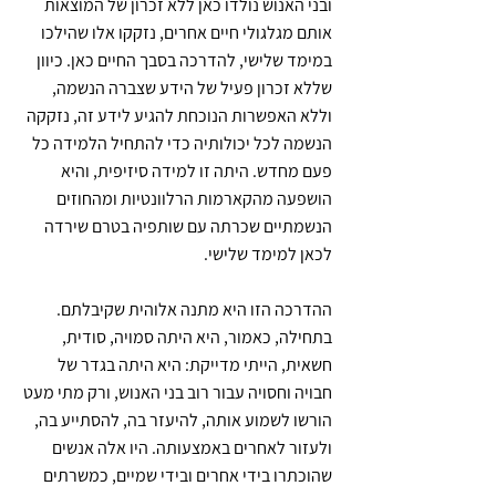
ובני האנוש נולדו כאן ללא זכרון של המוצאות
אותם מגלגולי חיים אחרים, נזקקו אלו שהילכו
במימד שלישי, להדרכה בסבך החיים כאן. כיוון
שללא זכרון פעיל של הידע שצברה הנשמה,
וללא האפשרות הנוכחת להגיע לידע זה, נזקקה
הנשמה לכל יכולותיה כדי להתחיל הלמידה כל
פעם מחדש. היתה זו למידה סיזיפית, והיא
הושפעה מהקארמות הרלוונטיות ומהחוזים
הנשמתיים שכרתה עם שותפיה בטרם שירדה
לכאן למימד שלישי.
ההדרכה הזו היא מתנה אלוהית שקיבלתם.
בתחילה, כאמור, היא היתה סמויה, סודית,
חשאית, הייתי מדייקת: היא היתה בגדר של
חבויה וחסויה עבור רוב בני האנוש, ורק מתי מעט
הורשו לשמוע אותה, להיעזר בה, להסתייע בה,
ולעזור לאחרים באמצעותה. היו אלה אנשים
שהוכתרו בידי אחרים ובידי שמיים, כמשרתים